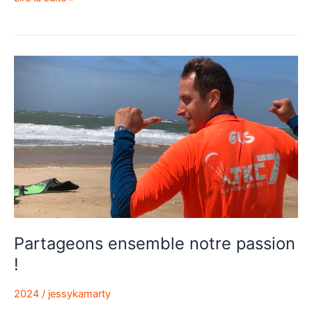
Partageons
ensemble
notre
passion
!
Partageons ensemble notre passion
!
2024
/
jessykamarty