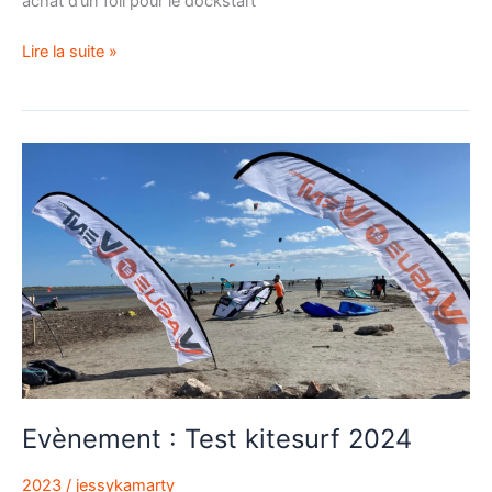
achat d’un foil pour le dockstart
Lire la suite »
Evènement
:
Test
kitesurf
2024
Evènement : Test kitesurf 2024
2023
/
jessykamarty