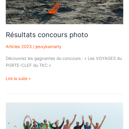
Résultats concours photo
Articles 2023
/
jessykamarty
Découvrez les gagnantes du concours : « Les VOYAGES du
PORTE-CLEF du TKC »
Lire la suite »
Perf.
twin
tip
à