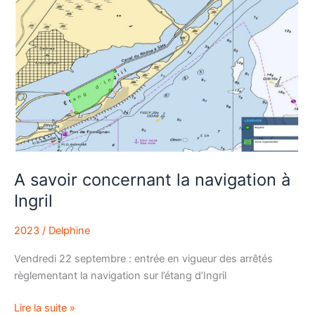
savoir
concernant
la
navigation
à
Ingril
A savoir concernant la navigation à
Ingril
2023
/
Delphine
Vendredi 22 septembre : entrée en vigueur des arrêtés
règlementant la navigation sur l’étang d’Ingril
Lire la suite »