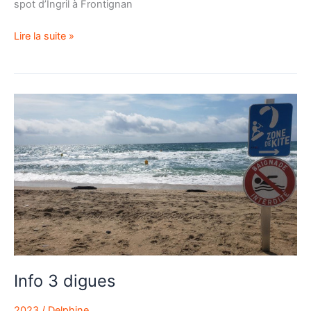
spot d’Ingril à Frontignan
Lire la suite »
Info
3
digues
Info 3 digues
2023
/
Delphine