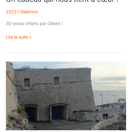
2023
/
Delphine
30 lycras offerts par Gilbert !
Lire la suite »
Une
AG
conviviale et
participative
!