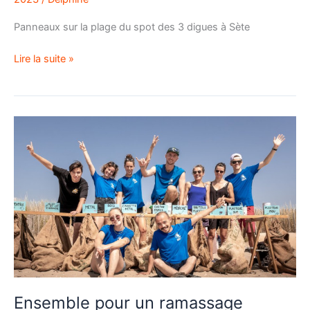
Panneaux sur la plage du spot des 3 digues à Sète
Lire la suite »
Ensemble
pour
un
ramassage
Ensemble pour un ramassage