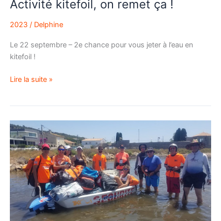
Activité kitefoil, on remet ça !
2023
/
Delphine
Le 22 septembre – 2e chance pour vous jeter à l’eau en
kitefoil !
Lire la suite »
Des
nouveaux
membres
dans
l’équipe :
et
si
c’était
toi ?