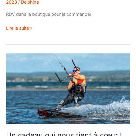
2023
/
Delphine
RDV dans la boutique pour le commander
Lire la suite »
Un
cadeau
qui
nous
tient
à
cœur
!
Un cadeau qui nous tient à cœur !