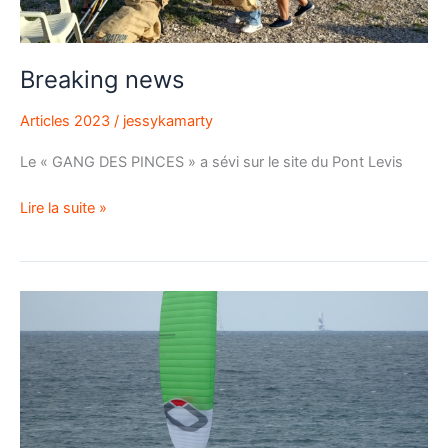
Breaking news
Articles 2023
/
jessykamarty
Le « GANG DES PINCES » a sévi sur le site du Pont Levis
Lire la suite »
Essayez
moi :
ma
glisse
est
unique