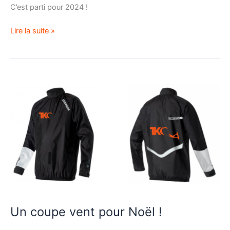
C’est parti pour 2024 !
Lire la suite »
Un
coupe
vent
pour
Noël
!
Un coupe vent pour Noël !