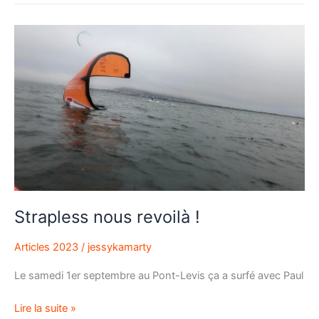
Strapless
nous
revoilà
!
Strapless nous revoilà !
Articles 2023
/
jessykamarty
Le samedi 1er septembre au Pont-Levis ça a surfé avec Paul
Lire la suite »