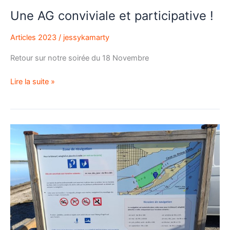
Une AG conviviale et participative !
Articles 2023
/
jessykamarty
Retour sur notre soirée du 18 Novembre
Lire la suite »
Panneaux
provisoires
à
Ingril