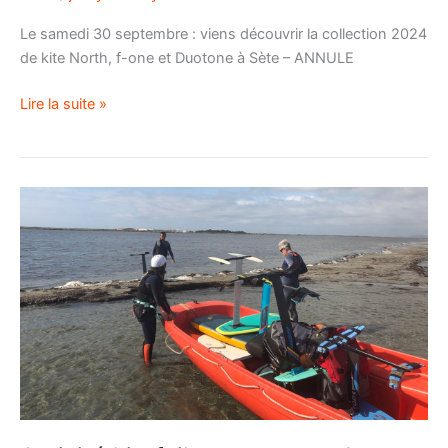
Le samedi 30 septembre : viens découvrir la collection 2024
de kite North, f-one et Duotone à Sète – ANNULE
Lire la suite »
Activité
kitefoil,
on
remet
ça
!