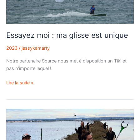
Essayez moi : ma glisse est unique
2023
/
jessykamarty
Notre partenaire Source nous met à disposition un Tiki et
pas n’importe lequel !
Lire la suite »
Matinées
nettoyage
à
Sète