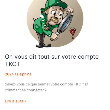
dit
tout
sur
votre
compte
TKC
!
On vous dit tout sur votre compte
TKC !
2024
/
Delphine
Savez-vous ce que permet votre compte TKC ? Et
comment se connecter ?
Lire la suite »