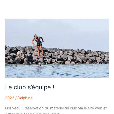
Le
club
s’équipe
!
Le club s’équipe !
2023
/
Delphine
Nouveau : Réservation du matériel du club via le site web et