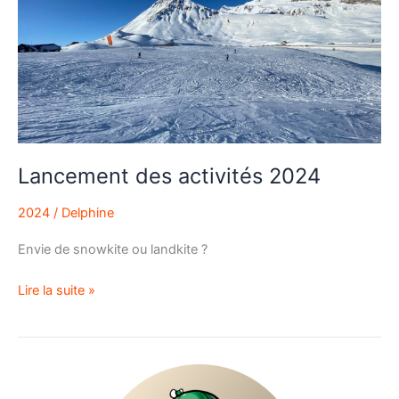
2024
Lancement des activités 2024
2024
/
Delphine
Envie de snowkite ou landkite ?
Lire la suite »
On
vous