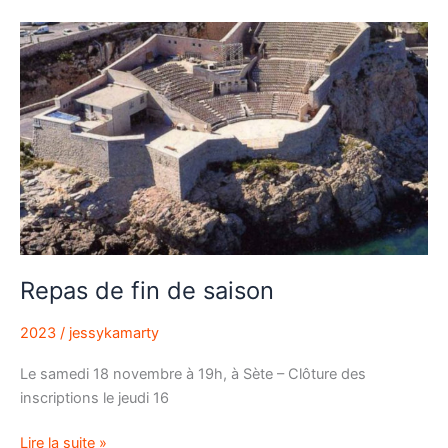
Repas
de
fin
de
saison
Repas de fin de saison
2023
/
jessykamarty
Le samedi 18 novembre à 19h, à Sète – Clôture des
inscriptions le jeudi 16
Lire la suite »