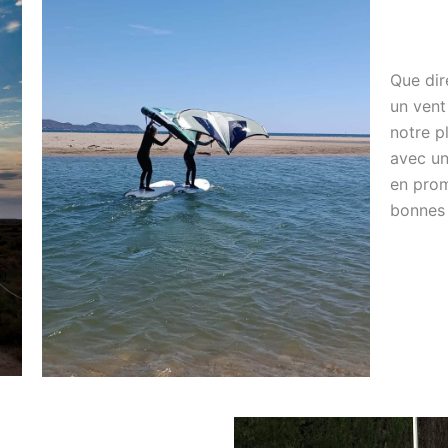
Que dir
un vent
notre pl
avec un
en prom
bonnes