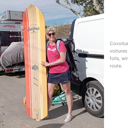
Covoitur
voitures
foils, w
route.