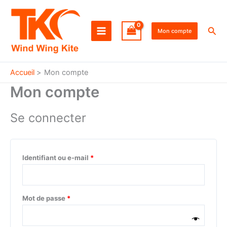
Aller
Obligatoire
Obligatoire
au
Rec
contenu
Mon compte
Accueil
Mon compte
Mon compte
Se connecter
Identifiant ou e-mail
*
Mot de passe
*