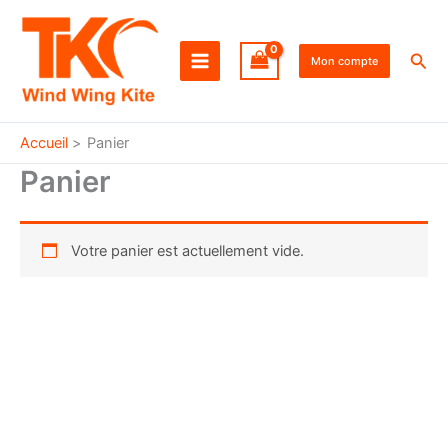
Aller
au
Rec
contenu
Mon compte
Accueil
Panier
Panier
Votre panier est actuellement vide.