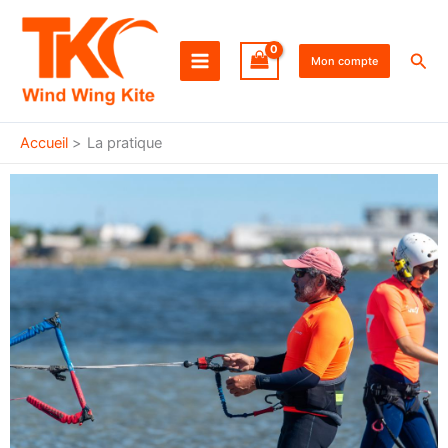
Aller
au
Rec
contenu
Mon compte
Accueil
La pratique