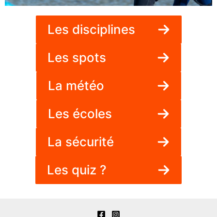
Les disciplines
Les spots
La météo
Les écoles
La sécurité
Les quiz ?