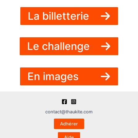
La billetterie
Le challenge
En images
contact@thaukite.com
Adhérer
Aide