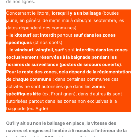
de nos lignes.
Concernant le littoral,
lorsqu’il y a un balisage
(bouées
jaune, en général de mi/fin mai à début/mi septembre, les
dates dépendent des communes)
:
–
le kitesurf
est
interdit
partout
sauf dans les zones
spécifiques
(cf nos spots)
–
le windsurf, wingfoil, surf
sont
interdits
dans les zones
exclusivement réservées à la baignade pendant les
horaires de surveillance (postes de secours ouverts)
.
Pour le reste des zones, cela dépend de la réglementation
de chaque commune
: dans certaines communes ces
activités ne sont autorisées que dans les
zones
spécifiques kite
(ex. Frontignan), dans d’autres ils sont
autorisées partout dans les zones non exclusives à la
baignade (ex. Agde)
Qu’il y ait ou non le balisage en place, la vitesse des
navires et engins est limitée à 5 nœuds à l’intérieur de la