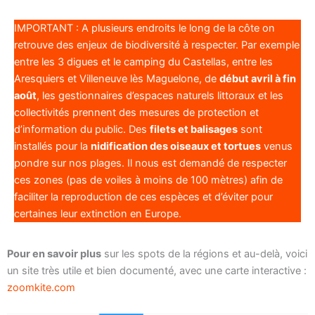
IMPORTANT : A plusieurs endroits le long de la côte on
retrouve des enjeux de biodiversité à respecter. Par exemple
entre les 3 digues et le camping du Castellas, entre les
Aresquiers et Villeneuve lès Maguelone, de
début avril à fin
août
, les gestionnaires d’espaces naturels littoraux et les
collectivités prennent des mesures de protection et
d’information du public. Des
filets et balisages
sont
installés pour la
nidification des oiseaux et tortues
venus
pondre sur nos plages. Il nous est demandé de respecter
ces zones (pas de voiles à moins de 100 mètres) afin de
faciliter la reproduction de ces espèces et d’éviter pour
certaines leur extinction en Europe.
Pour en savoir plus
sur les spots de la régions et au-delà, voici
un site très utile et bien documenté, avec une carte interactive :
zoomkite.com