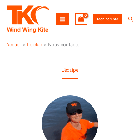
Aller
au
Rec
contenu
Mon compte
Accueil
Le club
Nous contacter
L’équipe