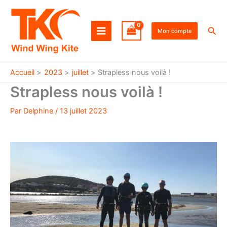
Aller
au
Rec
contenu
Mon compte
Accueil
2023
juillet
Strapless nous voilà !
Strapless nous voilà !
Par
Delphine
/
13 juillet 2023