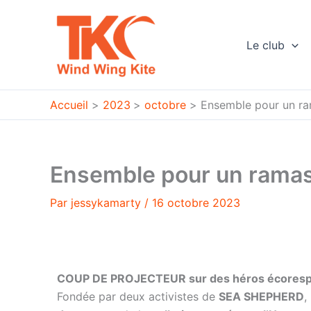
Aller
au
contenu
Le club
Accueil
2023
octobre
Ensemble pour un r
Ensemble pour un rama
Par
jessykamarty
/
16 octobre 2023
COUP DE PROJECTEUR sur des héros écores
Fondée par deux activistes de
SEA SHEPHERD
,