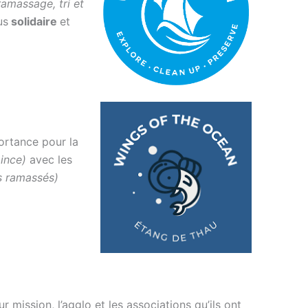
ramassage, tri et
us
solidaire
et
portance pour la
pince)
avec les
s ramassés)
ur mission, l’agglo et les associations qu’ils ont