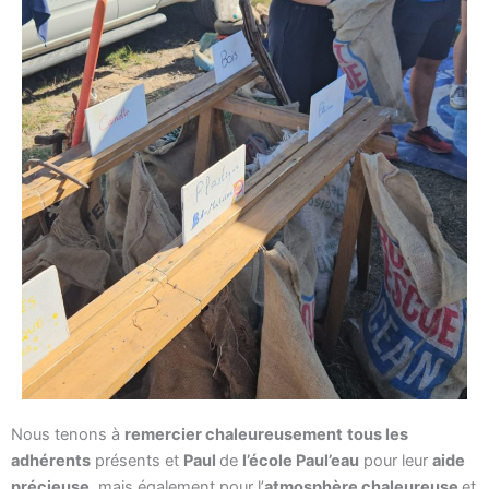
Nous tenons à
remercier chaleureusement
tous les
adhérents
présents et
Paul
de
l’école Paul’eau
pour leur
aide
précieuse
, mais également pour l’
atmosphère chaleureuse
et