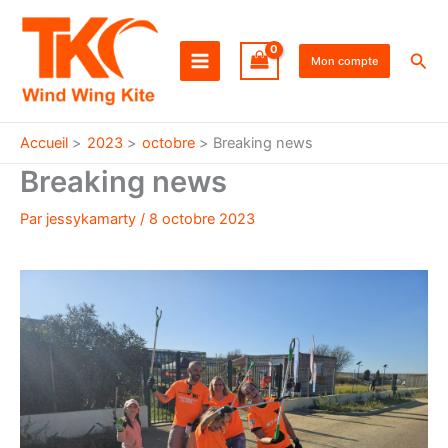
Aller
au
Rec
contenu
Mon compte
Accueil
2023
octobre
Breaking news
Breaking news
Par
jessykamarty
/
8 octobre 2023