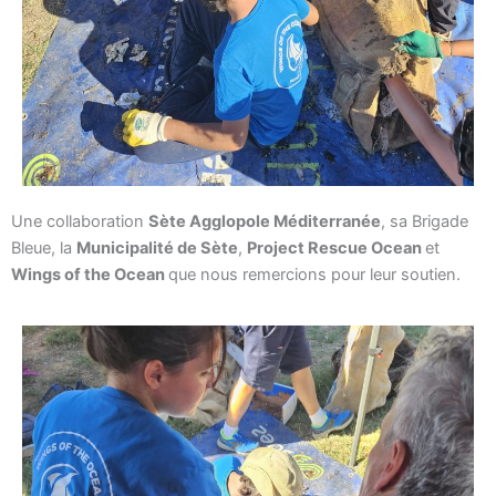
Une collaboration
Sète Agglopole Méditerranée
, sa Brigade
Bleue, la
Municipalité de Sète
,
Project Rescue Ocean
et
Wings of the Ocean
que nous remercions pour leur soutien.