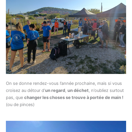
On se donne rendez-vous l’année prochaine, mais si vous
croisez au détour d’
un regard
,
un déchet
, n’oubliez surtout
pas, que
changer les choses se trouve à portée de main !
(ou de pinces)