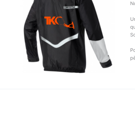
No
U
qu
S
P
p