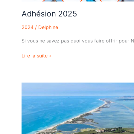
Adhésion 2025
2024
/
Delphine
Si vous ne savez pas quoi vous faire offrir pour N
Lire la suite »
Villeneuve-
lès-
Maguelone
veut
réglementer
la
plage