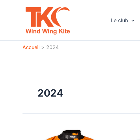
Aller
au
contenu
Le club
Accueil
2024
2024
Nouveauté
boutique