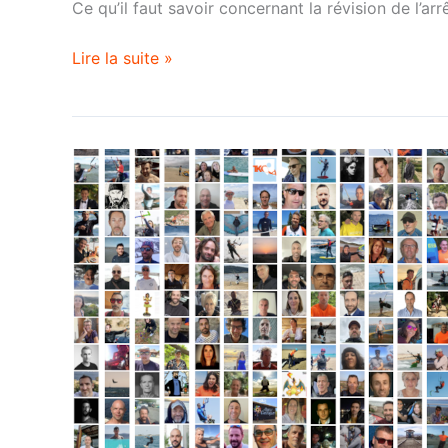
Ce qu’il faut savoir concernant la révision de l’ar
Lire la suite »
Merci
aux
400
membres
du
TKC