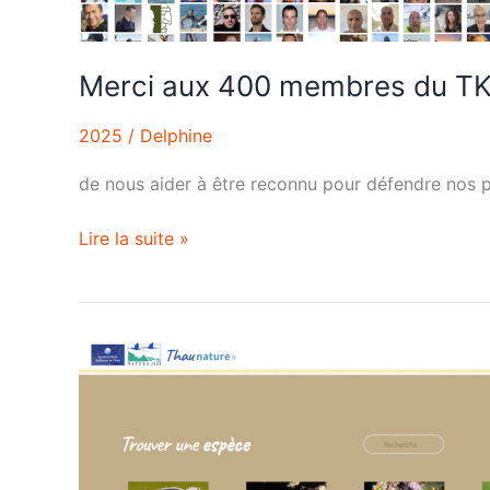
Merci aux 400 membres du T
2025
/
Delphine
de nous aider à être reconnu pour défendre nos pr
Lire la suite »
Nous
partageons
un
espace
riche