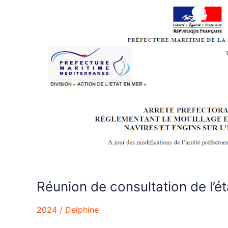
Réunion
de
consultation
de
l’étang
de
Thau
Réunion de consultation de l’é
2024
/
Delphine