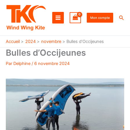
Aller
au
Rec
contenu
Mon compte
Accueil
2024
novembre
Bulles d’Occijeunes
Bulles d’Occijeunes
Par
Delphine
/
6 novembre 2024