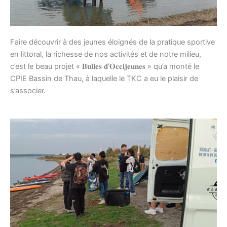
Faire découvrir à des jeunes éloignés de la pratique sportive
en littoral, la richesse de nos activités et de notre milieu,
c’est le beau projet « 𝐁𝐮𝐥𝐥𝐞𝐬 𝐝’𝐎𝐜𝐜𝐢𝐣𝐞𝐮𝐧𝐞𝐬 » qu’a monté le
CPIE Bassin de Thau, à laquelle le TKC a eu le plaisir de
s’associer.