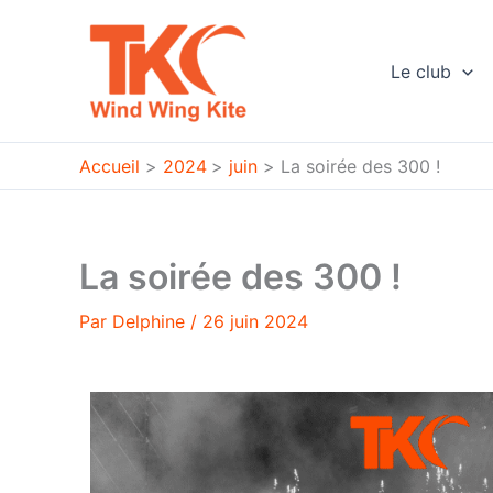
Aller
au
contenu
Le club
Accueil
2024
juin
La soirée des 300 !
La soirée des 300 !
Par
Delphine
/
26 juin 2024