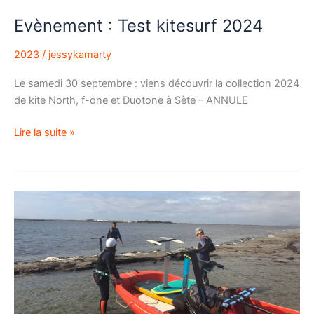
Evènement : Test kitesurf 2024
2023
/
jessykamarty
Le samedi 30 septembre : viens découvrir la collection 2024
de kite North, f-one et Duotone à Sète – ANNULE
Lire la suite »
Activité
kitefoil,
on
remet
ça
!