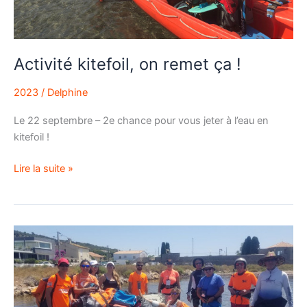
Activité kitefoil, on remet ça !
2023
/
Delphine
Le 22 septembre – 2e chance pour vous jeter à l’eau en
kitefoil !
Lire la suite »
Des
nouveaux
membres
dans
l’équipe :