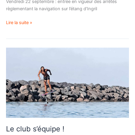
Vendredi 22 septembre : entrée en vigueur des arrêtés
règlementant la navigation sur l’étang d’Ingril
Lire la suite »
Le
club
s’équipe
!
Le club s’équipe !