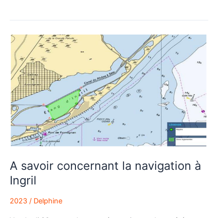
A
savoir
concernant
la
navigation
à
Ingril
A savoir concernant la navigation à
Ingril
2023
/
Delphine