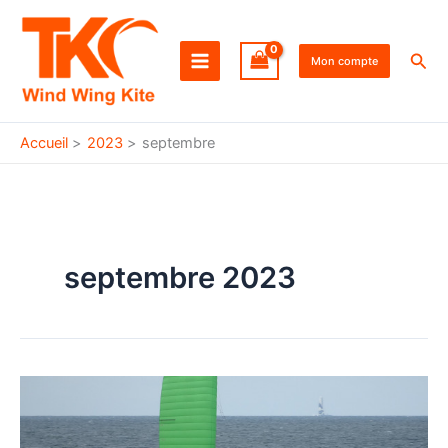
Aller
au
Rec
contenu
Mon compte
Accueil
2023
septembre
septembre 2023
Essayez
moi :
ma