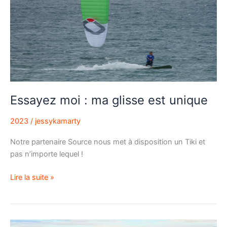
glisse
est
unique
Essayez moi : ma glisse est unique
2023
/
jessykamarty
Notre partenaire Source nous met à disposition un Tiki et
pas n’importe lequel !
Lire la suite »
Matinées