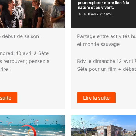
 début de saison !
Partage entre activités 
et monde sauvage
ndredi 10 avril à Sète
 retrouver ; pensez à
Rdv le dimanche 12 avril 
ire !
Sète pour un film + déba
 suite
Lire la suite