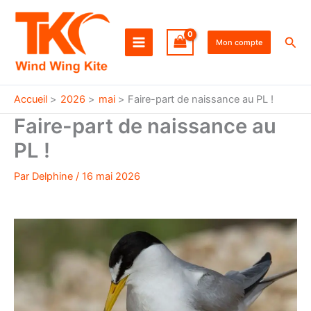
Aller
au
Rec
contenu
Mon compte
Accueil
2026
mai
Faire-part de naissance au PL !
Faire-part de naissance au
PL !
Par
Delphine
/
16 mai 2026