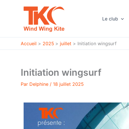
Aller
au
contenu
Le club
Accueil
2025
juillet
Initiation wingsurf
Initiation wingsurf
Par
Delphine
/
18 juillet 2025