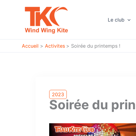
Aller
au
contenu
Le club
Accueil
Activites
Soirée du printemps !
2023
Soirée du pri