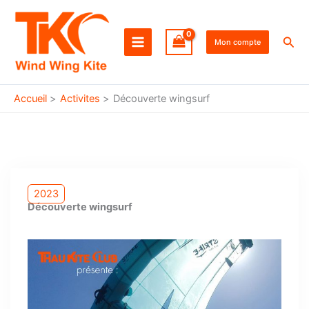
Aller
au
Rec
contenu
Mon compte
Accueil
Activites
Découverte wingsurf
2023
Découverte wingsurf