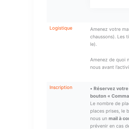
Logistique
Amenez votre maté
chaussons).
Les t
le).
Amenez de quoi m
nous avant l’activ
Inscription
•
Réservez votre 
bouton « Comma
Le nombre de plac
places prises, le
nous un
mail à c
prévenir en cas d