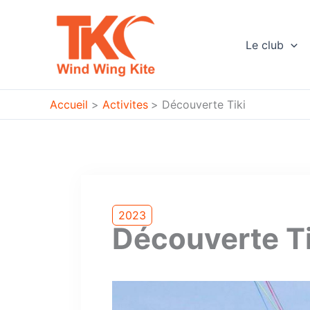
Aller
au
contenu
Le club
Accueil
Activites
Découverte Tiki
2023
Découverte Ti