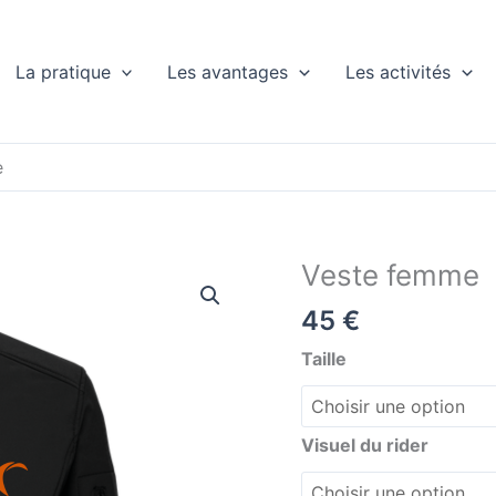
La pratique
Les avantages
Les activités
e
Veste femme
quantité
de
45
€
Veste
femme
Taille
Visuel du rider