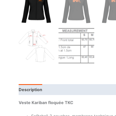
Description
Veste Kariban floquée TKC
Softshell 3 couches, membrane technique c